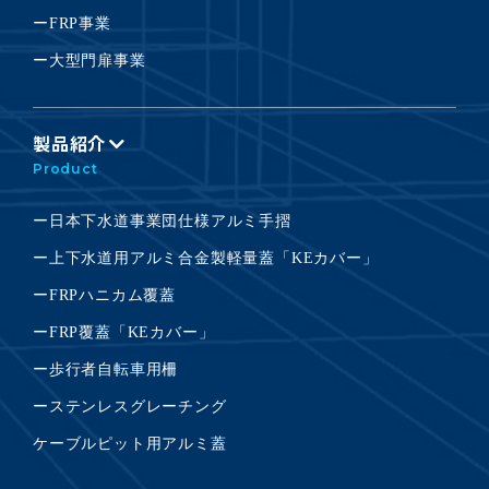
ーFRP事業
ー大型門扉事業
製品紹介
Product
ー日本下水道事業団仕様アルミ手摺
ー上下水道用アルミ合金製軽量蓋「KEカバー」
ーFRPハニカム覆蓋
ーFRP覆蓋「KEカバー」
ー歩行者自転車用柵
ーステンレスグレーチング
ケーブルピット用アルミ蓋