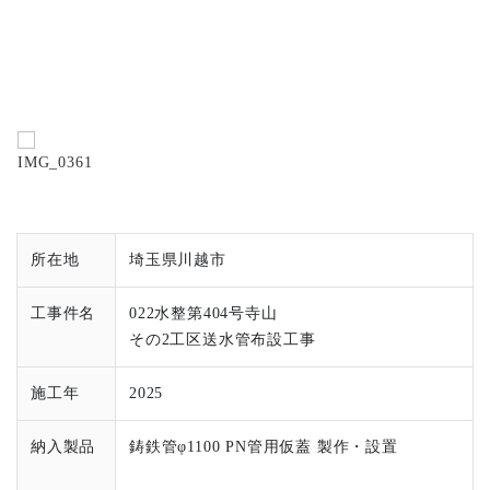
所在地
埼玉県川越市
工事件名
022水整第404号寺山
その2工区送水管布設工事
施工年
2025
納入製品
鋳鉄管φ1100 PN管用仮蓋 製作・設置