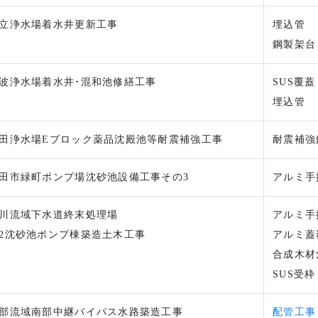
立浄水場着水井更新工事
埋込管
鋼製架台
波浄水場着水井･混和池修繕工事
SUS覆蓋
埋込管
田浄水場Eブロック薬品沈殿池等耐震補強工事
耐震補強
田市緑町ポンプ場沈砂池設備工事その3
アルミ手
川流域下水道終末処理場
アルミ手
2沈砂池ポンプ棟築造土木工事
アルミ蓋
合成木材
SUS受枠
部流域南部中継バイパス水路築造工事
配管工事