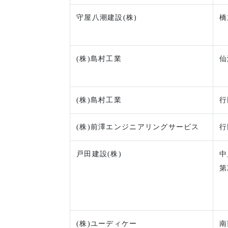
守屋八潮建設(株)
橋
(株)島村工業
仙
(株)島村工業
行
(株)前澤エンジニアリングサービス
行
戸田建設(株)
中
第
(株)ユーディケー
南