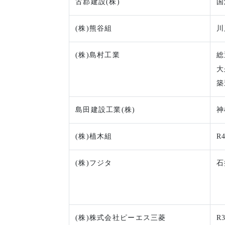
古郡建設(株)
国
(株)熊谷組
川
(株)島村工業
総
大
築
島田建設工業(株)
神
(株)植木組
R
(株)フジタ
石
(株)株式会社ピーエス三菱
R