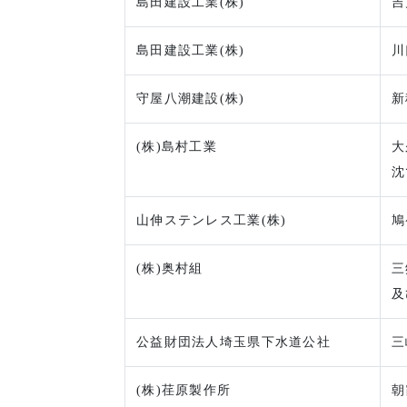
島田建設工業(株)
吉
島田建設工業(株)
川
守屋八潮建設(株)
新
(株)島村工業
大
沈
山伸ステンレス工業(株)
鳩
(株)奥村組
三
及
公益財団法人埼玉県下水道公社
三
(株)荏原製作所
朝