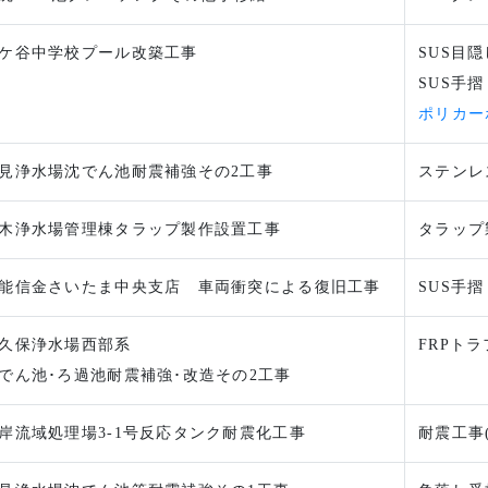
ケ谷中学校プール改築工事
SUS目
SUS手摺
ポリカー
見浄水場沈でん池耐震補強その2工事
ステンレ
木浄水場管理棟タラップ製作設置工事
タラップ
能信金さいたま中央支店 車両衝突による復旧工事
SUS手摺
久保浄水場西部系
FRPト
でん池･ろ過池耐震補強･改造その2工事
岸流域処理場3-1号反応タンク耐震化工事
耐震工事