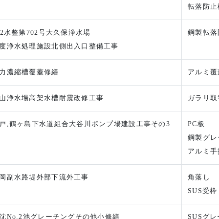
転落防止
22水整第702号大久保浄水場
鋼製転落
度浄水処理施設北側出入口整備工事
力濃縮槽覆蓋修繕
アルミ覆
山浄水場高架水槽耐震改修工事
ガラリ取
戸,鶴ヶ島下水道組合大谷川ポンプ場建設工事その3
PC板
鋼製グレ
アルミ手
岡副水路堤外部下流外工事
角落し
SUS受枠
沈No.2池グレーチングその他小修繕
SUSグ