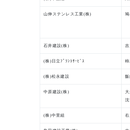
山伸ステンレス工業(株)
鳩
石井建設(株)
吉
(株)日立ﾌﾟﾗﾝﾄｻｰﾋﾞｽ
柿
(株)松永建設
飯
中原建設(株)
大
沈
(株)中里組
右