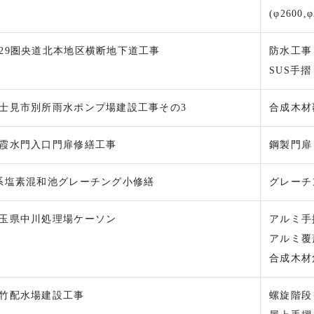
(φ2600,
29圏央道北本地区横断地下道工事
防水工事
SUS手摺
士見市別所雨水ポンプ場建設工事その3
合成木材
霞水門入口門扉修繕工事
鋼製門扉
系塩素混和池グレーチング小修繕
グレーチ
玉県中川処理場ケーソン
アルミ手
アルミ覆
合成木材
竹配水場建設工事
螺旋階段