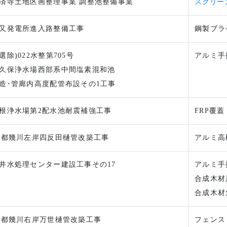
済寺土地区画整理事業 調整池整備事業
スクリー
又発電所進入路整備工事
鋼製ブラ
選除)022水整第705号
アルミ手
久保浄水場西部系中間塩素混和池
造･管廊内高度配管布設その1工事
根浄水場第2配水池耐震補強工事
FRP覆蓋
4都幾川左岸四反田樋管改築工事
アルミ高欄
井水処理センター建設工事その17
アルミ手
合成木材
合成木材
3都幾川右岸万世樋管改築工事
フェンス