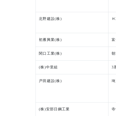
北野建設(株)
Ｈ
初雁興業(株)
富
関口工業(株)
朝
(株)中里組
3
戸田建設(株)
埼
(株)安部日鋼工業
寺