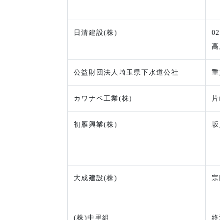
日清建設(株)
0
高
公益財団法人埼玉県下水道公社
重
カワナベ工業(株)
片
初雁興業(株)
坂
大成建設(株)
宗
(株)中里組
終