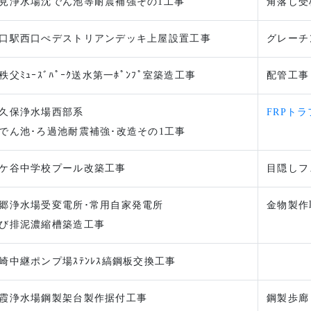
見浄水場沈でん池等耐震補強その1工事
角落し受
口駅西口ぺデストリアンデッキ上屋設置工事
グレーチ
秩父ﾐｭｰｽﾞﾊﾟｰｸ送水第一ﾎﾟﾝﾌﾟ室築造工事
配管工事
久保浄水場西部系
FRPト
でん池･ろ過池耐震補強･改造その1工事
ケ谷中学校プール改築工事
目隠しフ
郷浄水場受変電所･常用自家発電所
金物製作
び排泥濃縮槽築造工事
崎中継ポンプ場ｽﾃﾝﾚｽ縞鋼板交換工事
霞浄水場鋼製架台製作据付工事
鋼製歩廊